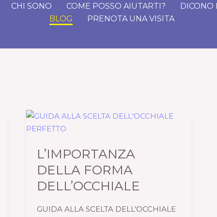
CHI SONO
COME POSSO AIUTARTI?
DICONO 
BLOG
PRENOTA UNA VISITA
L’IMPORTANZA
DELLA
FORMA
L’IMPORTANZA
DELL’OCCHIALE
DELLA FORMA
DELL’OCCHIALE
GUIDA ALLA SCELTA DELL’OCCHIALE