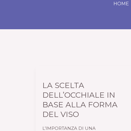
Vai
HOME
al
contenuto
LA
SCELTA
LA SCELTA
DELL’OCCHIALE
IN
DELL’OCCHIALE IN
BASE
BASE ALLA FORMA
ALLA
DEL VISO
FORMA
DEL
L’IMPORTANZA DI UNA
VISO